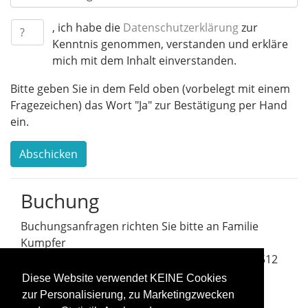
, ich habe die
Datenschutzerklärung
zur
Kenntnis genommen, verstanden und erkläre
mich mit dem Inhalt einverstanden.
Bitte geben Sie in dem Feld oben (vorbelegt mit einem
Fragezeichen) das Wort "Ja" zur Bestätigung per Hand
ein.
Abschicken
Buchung
Buchungsanfragen richten Sie bitte an Familie
Kumpfer
+49 (0)176 200 46640 oder +49 (0)38391 469512
buchung@steinkoppel.de
Diese Website verwendet KEINE Cookies
zur Personalisierung, zu Marketingzwecken
Information